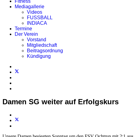
Fitness
Mediagallerie
Videos
FUSSBALL
INDIACA
Termine
Der Verein
Vorstand
Mitgliedschaft
Beitragsordnung
Kündigung
Damen SG weiter auf Erfolgskurs
Unsere Damen besiegten Sonntag um den FSV Ochtrup mit 2:1 aus