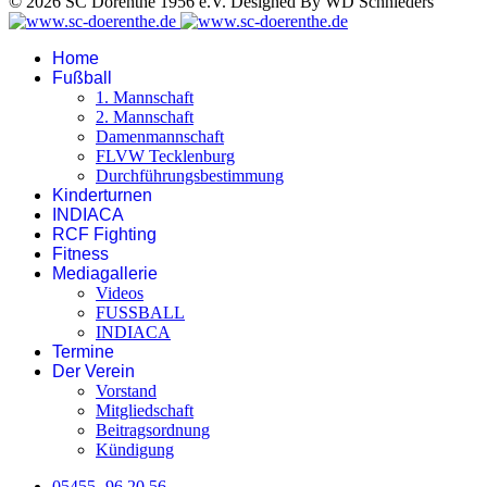
© 2026 SC Dörenthe 1956 e.V. Designed By WD Schnieders
Home
Fußball
1. Mannschaft
2. Mannschaft
Damenmannschaft
FLVW Tecklenburg
Durchführungsbestimmung
Kinderturnen
INDIACA
RCF Fighting
Fitness
Mediagallerie
Videos
FUSSBALL
INDIACA
Termine
Der Verein
Vorstand
Mitgliedschaft
Beitragsordnung
Kündigung
05455 -96 20 56